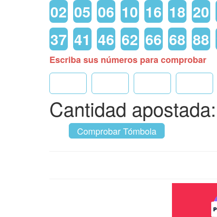
02
05
06
10
16
18
20
37
41
46
62
66
68
88
Escriba sus números para comprobar
Cantidad apostada
Comprobar Tómbola