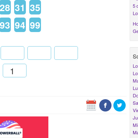
28
31
35
5 
Lo
93
94
99
Ho
Ge
So
:
Lo
Lo
Ma
Lu
Do
Sa
Vi
Ju
Mi
Ma