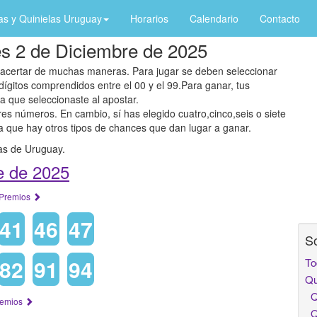
as y Quinielas Uruguay
Horarios
Calendario
Contacto
s 2 de Diciembre de 2025
 acertar de muchas maneras. Para jugar se deben seleccionar
dígitos comprendidos entre el 00 y el 99.Para ganar, tus
a que seleccionaste al apostar.
res números. En cambio, sí has elegido cuatro,cinco,seis o siete
a que hay otros tipos de chances que dan lugar a ganar.
ías de Uruguay.
e de 2025
Premios
41
46
47
So
82
91
94
To
Qu
Qu
remios
Qu