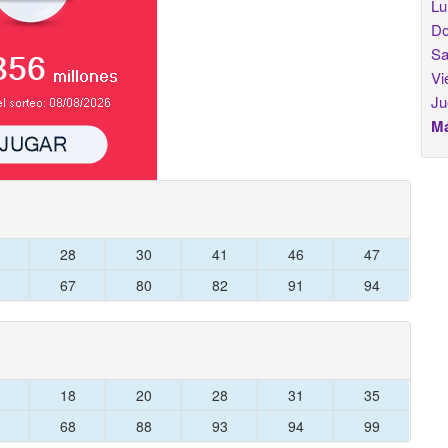
Lu
Do
Sa
Vi
Ju
Má
28
30
41
46
47
67
80
82
91
94
18
20
28
31
35
68
88
93
94
99