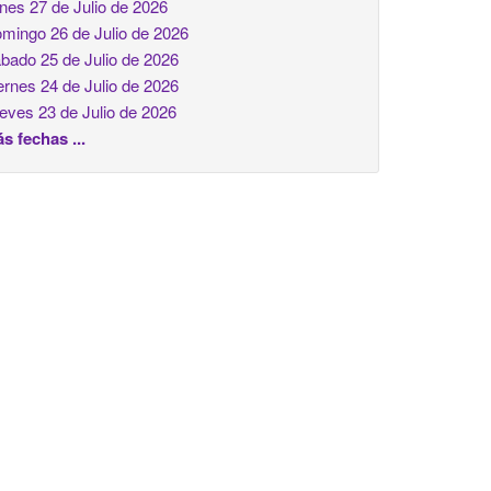
nes 27 de Julio de 2026
mingo 26 de Julio de 2026
bado 25 de Julio de 2026
ernes 24 de Julio de 2026
eves 23 de Julio de 2026
s fechas ...