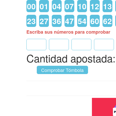
00
01
04
07
10
12
13
23
27
36
47
54
60
62
Escriba sus números para comprobar
Cantidad apostada
Comprobar Tómbola