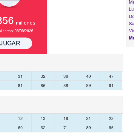
Ma
Lu
Do
Sa
Vi
Má
31
32
38
40
47
81
86
88
89
91
12
13
18
21
22
60
62
71
89
96