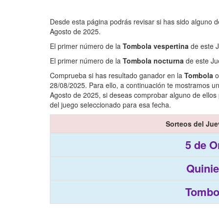
Desde esta página podrás revisar si has sido alguno d
Agosto de 2025.
El primer número de la
Tombola vespertina
de este 
El primer número de la
Tombola nocturna
de este Ju
Comprueba si has resultado ganador en la
Tombola
o
28/08/2025. Para ello, a continuación te mostramos un
Agosto de 2025, si deseas comprobar alguno de ellos 
del juego seleccionado para esa fecha.
Sorteos del Jue
5 de O
Quinie
Tombol