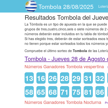
Tombola 28/08/2025
Loterí
Resultados Tombola del Jueve
La Tómbola es un tipo de apuesta en la que se puede
grupos de tres,cuatro,cinco,seis o siete números de 2 
números deberán estar incluidos en tu tabla de tómbol
Si has elegido tres, deberán de estar sorteados esos t
no tienen porque estar sorteados todos los números y
Compruebe el último sorteo de
Tombola
de las Loter
Tombola -
Jueves 28 de Agosto 
Números Ganadores Tombola vespertina
13
16
26
28
29
31
32
58
65
68
71
75
81
86
Números Ganadores Tombola Nocturna
P