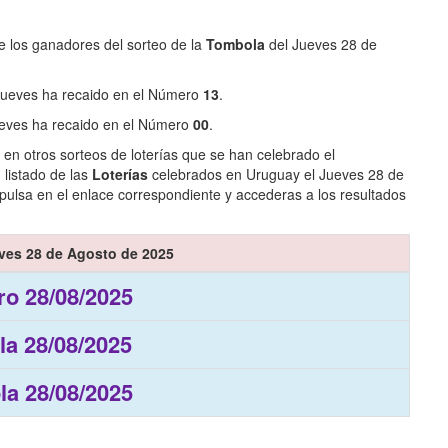
e los ganadores del sorteo de la
Tombola
del Jueves 28 de
Jueves ha recaido en el Número
13
.
eves ha recaido en el Número
00
.
 en otros sorteos de loterías que se han celebrado el
 listado de las
Loterías
celebrados en Uruguay el Jueves 28 de
pulsa en el enlace correspondiente y accederas a los resultados
ves 28 de Agosto de 2025
ro 28/08/2025
la 28/08/2025
a 28/08/2025