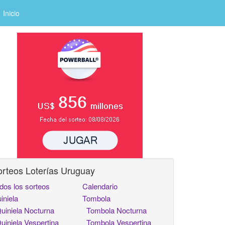
Inicio
rteos Loterías Uruguay
dos los sorteos
Calendario
iniela
Tombola
iniela Nocturna
Tombola Nocturna
iniela Vespertina
Tombola Vespertina