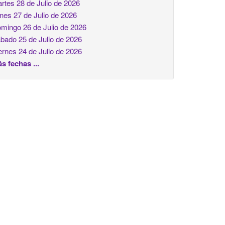
rtes 28 de Julio de 2026
nes 27 de Julio de 2026
mingo 26 de Julio de 2026
bado 25 de Julio de 2026
ernes 24 de Julio de 2026
s fechas ...