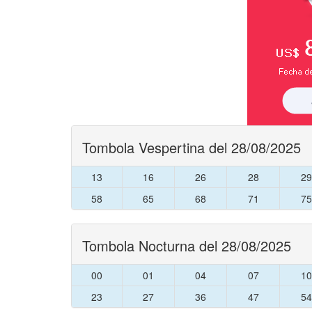
Tombola Vespertina del 28/08/2025
13
16
26
28
29
58
65
68
71
75
Tombola Nocturna del 28/08/2025
00
01
04
07
10
23
27
36
47
54