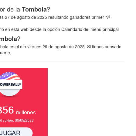
ior de la
Tombola
?
oles 27 de agosto de 2025 resultando ganadores primer Nº
rlo en esta web desde la opción Calendario del menú principal
mbola
?
mbola es el día viernes 29 de agosto de 2025. Si tienes pensado
uerte.