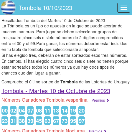
Tombola 10/10/2023
Togg
navi
Resultados Tombola del Martes 10 de Octubre de 2023
La Tómbola es un tipo de apuesta en la que se puede acertar de
muchas maneras. Para jugar se deben seleccionar grupos de
tres,cuatro,cinco,seis o siete números de 2 dígitos comprendidos
entre el 00 y el 99.Para ganar, tus números deberán estar incluidos
en tu tabla de tómbola que seleccionaste al apostar.
Si has elegido tres, deberán de estar sorteados esos tres números.
En cambio, sí has elegido cuatro,cinco,seis o siete no tienen porque
estar sorteados todos los números ya que hay otros tipos de
chances que dan lugar a ganar.
Compruebe el último sorteo de
Tombola
de las Loterías de Uruguay.
Tombola -
Martes 10 de Octubre de 2023
Números Ganadores Tombola vespertina
Premios
00
02
04
07
08
11
13
14
19
20
23
31
38
39
45
63
67
73
95
97
Números Ganadores Tombola Nocturna
Premios