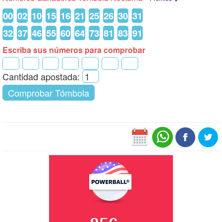
00
02
10
15
16
21
25
26
30
31
32
37
46
55
60
64
73
81
83
91
Escriba sus números para comprobar
Cantidad apostada:
Comprobar Tómbola