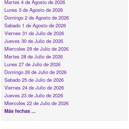
Martes 4 de Agosto de 2026
Lunes 3 de Agosto de 2026
Domingo 2 de Agosto de 2026
Sabado 1 de Agosto de 2026
Viernes 31 de Julio de 2026
Jueves 30 de Julio de 2026
Miercoles 29 de Julio de 2026
Martes 28 de Julio de 2026
Lunes 27 de Julio de 2026
Domingo 26 de Julio de 2026
Sabado 25 de Julio de 2026
Viernes 24 de Julio de 2026
Jueves 23 de Julio de 2026
Miercoles 22 de Julio de 2026
Más fechas ...