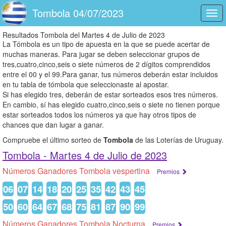
Tombola 04/07/2023
Togg
navi
Resultados Tombola del Martes 4 de Julio de 2023
La Tómbola es un tipo de apuesta en la que se puede acertar de
muchas maneras. Para jugar se deben seleccionar grupos de
tres,cuatro,cinco,seis o siete números de 2 dígitos comprendidos
entre el 00 y el 99.Para ganar, tus números deberán estar incluidos
en tu tabla de tómbola que seleccionaste al apostar.
Si has elegido tres, deberán de estar sorteados esos tres números.
En cambio, sí has elegido cuatro,cinco,seis o siete no tienen porque
estar sorteados todos los números ya que hay otros tipos de
chances que dan lugar a ganar.
Compruebe el último sorteo de
Tombola
de las Loterías de Uruguay.
Tombola -
Martes 4 de Julio de 2023
Números Ganadores Tombola vespertina
Premios
06
07
14
18
20
25
35
42
43
45
50
60
64
67
68
75
81
87
90
99
Números Ganadores Tombola Nocturna
Premios