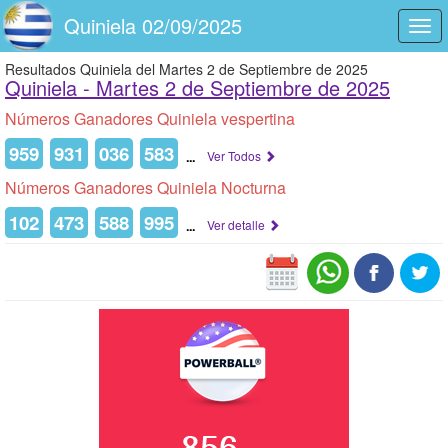
Quiniela 02/09/2025
Togg
navi
Resultados Quiniela del Martes 2 de Septiembre de 2025
Quiniela -
Martes 2 de Septiembre de 2025
Números Ganadores Quiniela vespertina
959
931
036
583
...
Ver Todos
Números Ganadores Quiniela Nocturna
102
473
588
995
...
Ver detalle