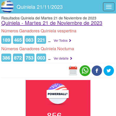
Quiniela 21/11/2023
Togg
navi
Resultados Quiniela del Martes 21 de Noviembre de 2023
Quiniela -
Martes 21 de Noviembre de 2023
Números Ganadores Quiniela vespertina
189
465
083
221
...
Ver Todos
Números Ganadores Quiniela Nocturna
386
872
753
003
...
Ver detalle