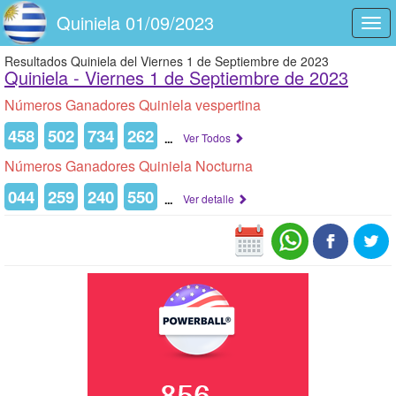
Quiniela 01/09/2023
Togg
navi
Resultados Quiniela del Viernes 1 de Septiembre de 2023
Quiniela -
Viernes 1 de Septiembre de 2023
Números Ganadores Quiniela vespertina
458
502
734
262
...
Ver Todos
Números Ganadores Quiniela Nocturna
044
259
240
550
...
Ver detalle