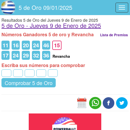
5 de Oro 09/01/2025
Togg
navi
Resultados 5 de Oro del Jueves 9 de Enero de 2025
5 de Oro -
Jueves 9 de Enero de 2025
Números Ganadores 5 de oro y Revancha
Lista de Premios
11
16
20
24
46
15
17
24
29
32
36
Revancha
Escriba sus números para comprobar
Comprobar 5 de Oro