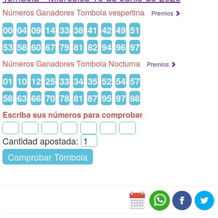
Números Ganadores Tombola vespertina
Premios
00
04
09
14
33
38
41
42
49
51
53
58
60
67
79
81
82
94
96
97
Números Ganadores Tombola Nocturna
Premios
01
10
12
25
33
34
35
52
54
57
58
63
66
70
78
81
87
95
97
98
Escriba sus números para comprobar
Cantidad apostada:
Comprobar Tómbola