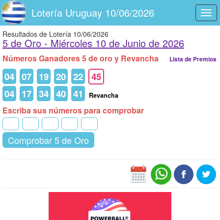
Lotería Uruguay 10/06/2026
Togg
navi
Resultados de Lotería 10/06/2026
5 de Oro -
Miércoles 10 de Junio de 2026
Números Ganadores 5 de oro y Revancha
Lista de Premios
04
07
19
20
22
45
04
17
34
40
41
Revancha
Escriba sus números para comprobar
Comprobar 5 de Oro