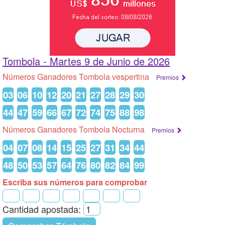
Tombola -
Martes 9 de Junio de 2026
Números Ganadores Tombola vespertina
Premios
03
06
10
12
20
21
27
28
29
30
44
47
59
66
67
72
74
75
88
98
Números Ganadores Tombola Nocturna
Premios
04
07
08
14
15
25
27
31
34
44
48
50
53
57
64
76
80
82
84
99
Escriba sus números para comprobar
Cantidad apostada: