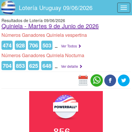
Lotería Uruguay 09/06/2026
Togg
navi
Resultados de Lotería 09/06/2026
Quiniela -
Martes 9 de Junio de 2026
Números Ganadores Quiniela vespertina
474
928
706
503
...
Ver Todos
Números Ganadores Quiniela Nocturna
704
853
625
648
...
Ver detalle