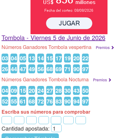
Tombola -
Viernes 5 de Junio de 2026
Números Ganadores Tombola vespertina
Premios
03
04
05
13
14
15
17
19
20
22
26
44
47
49
56
68
69
71
90
97
Números Ganadores Tombola Nocturna
Premios
04
09
15
20
24
27
28
30
43
50
52
55
61
68
72
76
83
90
94
97
Escriba sus números para comprobar
Cantidad apostada: