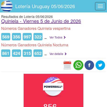
Lotería Uruguay 05/06/2026
Togg
navi
Resultados de Lotería 05/06/2026
Quiniela -
Viernes 5 de Junio de 2026
Números Ganadores Quiniela vespertina
569
356
997
322
...
Ver Todos
Números Ganadores Quiniela Nocturna
861
424
315
652
...
Ver detalle