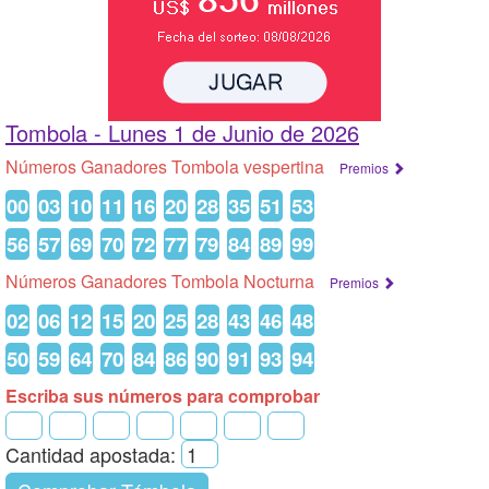
Tombola -
Lunes 1 de Junio de 2026
Números Ganadores Tombola vespertina
Premios
00
03
10
11
16
20
28
35
51
53
56
57
69
70
72
77
79
84
89
99
Números Ganadores Tombola Nocturna
Premios
02
06
12
15
20
25
28
43
46
48
50
59
64
70
84
86
90
91
93
94
Escriba sus números para comprobar
Cantidad apostada: