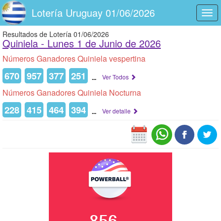
Lotería Uruguay 01/06/2026
Togg
navi
Resultados de Lotería 01/06/2026
Quiniela -
Lunes 1 de Junio de 2026
Números Ganadores Quiniela vespertina
670
957
377
251
...
Ver Todos
Números Ganadores Quiniela Nocturna
228
415
464
394
...
Ver detalle