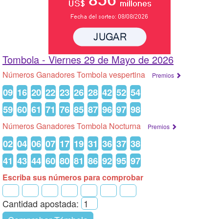
Tombola -
Viernes 29 de Mayo de 2026
Números Ganadores Tombola vespertina
Premios
09
16
20
22
23
26
28
42
52
54
59
60
61
71
76
85
87
96
97
98
Números Ganadores Tombola Nocturna
Premios
02
04
06
07
17
19
31
36
37
38
41
43
44
60
80
81
86
92
95
97
Escriba sus números para comprobar
Cantidad apostada: