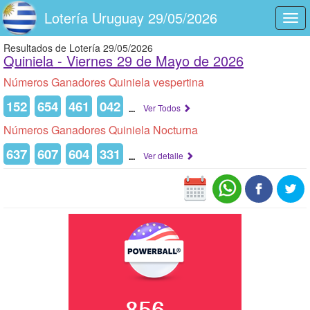
Lotería Uruguay 29/05/2026
Togg
navi
Resultados de Lotería 29/05/2026
Quiniela -
Viernes 29 de Mayo de 2026
Números Ganadores Quiniela vespertina
152
654
461
042
...
Ver Todos
Números Ganadores Quiniela Nocturna
637
607
604
331
...
Ver detalle