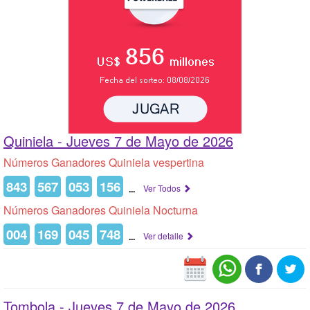
Quiniela -
Jueves 7 de Mayo de 2026
Números Ganadores Quiniela vespertina
843
567
053
156
...
Ver Todos
Números Ganadores Quiniela Nocturna
004
169
045
748
...
Ver detalle
Tombola -
Jueves 7 de Mayo de 2026