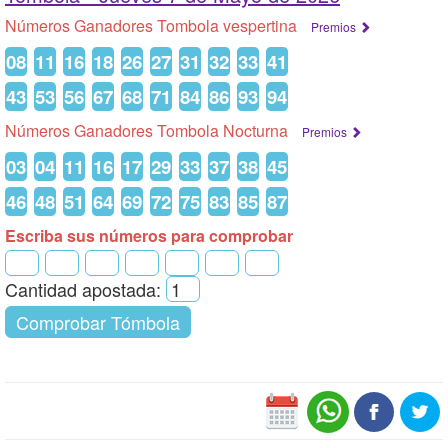
Números Ganadores Tombola vespertina
Premios
08
11
16
18
26
27
31
32
33
41
43
53
56
67
68
71
84
86
93
94
Números Ganadores Tombola Nocturna
Premios
03
04
11
16
17
29
33
37
38
45
46
48
51
64
69
72
75
83
85
87
Escriba sus números para comprobar
Cantidad apostada:
Comprobar Tómbola