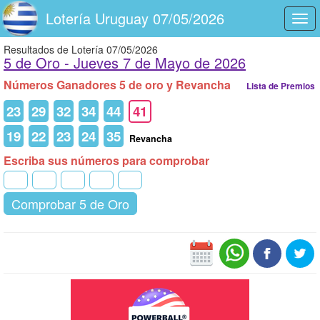
Lotería Uruguay 07/05/2026
Togg
navi
Resultados de Lotería 07/05/2026
5 de Oro -
Jueves 7 de Mayo de 2026
Números Ganadores 5 de oro y Revancha
Lista de Premios
23
29
32
34
44
41
19
22
23
24
35
Revancha
Escriba sus números para comprobar
Comprobar 5 de Oro