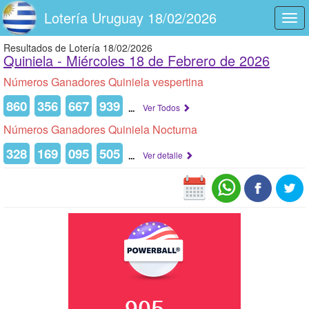
Lotería Uruguay 18/02/2026
Togg
navi
Resultados de Lotería 18/02/2026
Quiniela -
Miércoles 18 de Febrero de 2026
Números Ganadores Quiniela vespertina
860
356
667
939
...
Ver Todos
Números Ganadores Quiniela Nocturna
328
169
095
505
...
Ver detalle