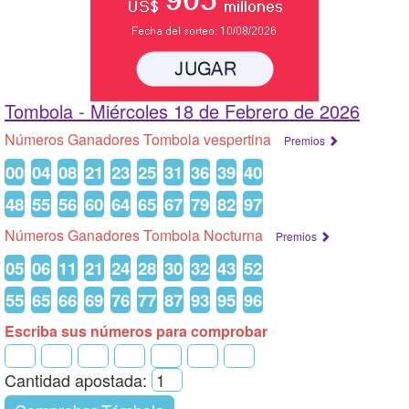
Tombola -
Miércoles 18 de Febrero de 2026
Números Ganadores Tombola vespertina
Premios
00
04
08
21
23
25
31
36
39
40
48
55
56
60
64
65
67
79
82
97
Números Ganadores Tombola Nocturna
Premios
05
06
11
21
24
28
30
32
43
52
55
65
66
69
76
77
87
93
95
96
Escriba sus números para comprobar
Cantidad apostada: