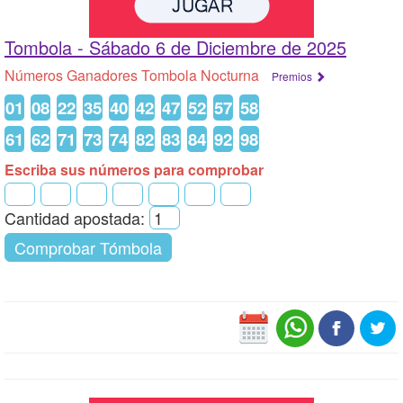
Tombola -
Sábado 6 de Diciembre de 2025
Números Ganadores Tombola Nocturna
Premios
01
08
22
35
40
42
47
52
57
58
61
62
71
73
74
82
83
84
92
98
Escriba sus números para comprobar
Cantidad apostada:
Comprobar Tómbola