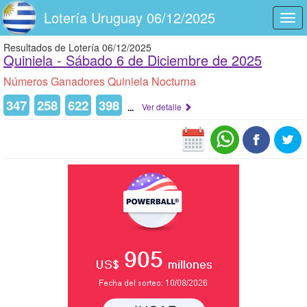
Lotería Uruguay 06/12/2025
Togg
navi
Resultados de Lotería 06/12/2025
Quiniela -
Sábado 6 de Diciembre de 2025
Números Ganadores Quiniela Nocturna
347
258
622
398
...
Ver detalle