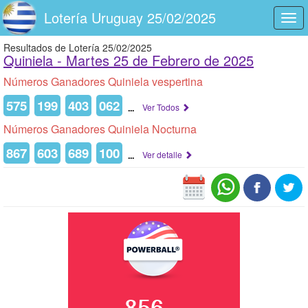
Lotería Uruguay 25/02/2025
Togg
navi
Resultados de Lotería 25/02/2025
Quiniela -
Martes 25 de Febrero de 2025
Números Ganadores Quiniela vespertina
575
199
403
062
...
Ver Todos
Números Ganadores Quiniela Nocturna
867
603
689
100
...
Ver detalle