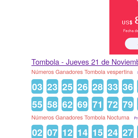
Tombola -
Jueves 21 de Noviem
Números Ganadores Tombola vespertina
03
23
25
26
28
33
36
55
58
62
69
71
72
79
Números Ganadores Tombola Nocturna
P
02
07
12
14
15
24
27