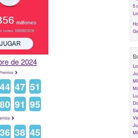
5 
Lo
Ho
Ge
So
bre de 2024
Lo
Premios
Ju
Mi
44
47
51
Ma
Lu
80
91
95
Do
Sa
Vi
remios
Ju
36
38
45
Mi