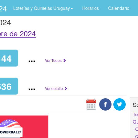
24
Loterías y Quinielas Uruguay
Horarios
Calendario
2024
re de 2024
144
...
Ver Todos
636
...
Ver detalle
So
To
Qu
Qu
Qu