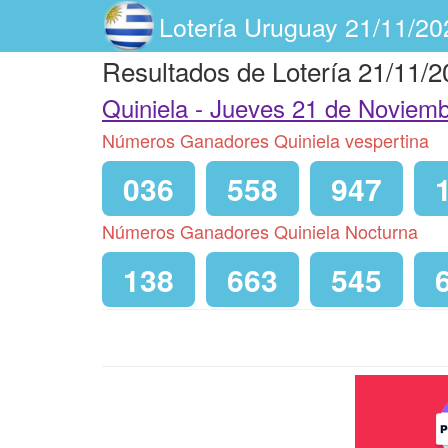
Lotería Uruguay 21/11/20
Resultados de Lotería 21/11/
Quiniela -
Jueves 21 de Noviemb
Números Ganadores Quiniela vespertina
036
558
947
Números Ganadores Quiniela Nocturna
138
663
545