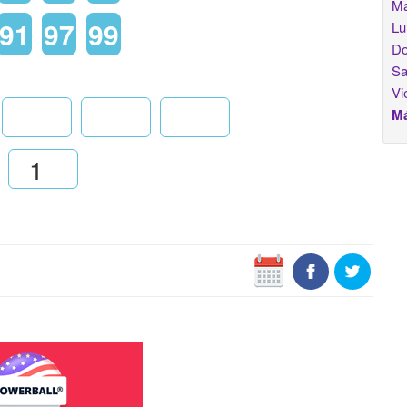
Ma
91
97
99
Lu
Do
Sa
Vi
Má
: