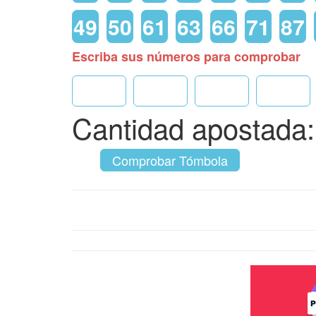
49
50
61
63
66
71
87
Escriba sus números para comprobar
Cantidad apostada
Comprobar Tómbola