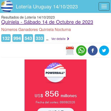
Lotería Uruguay 14/10/2023
Togg
navi
Resultados de Lotería 14/10/2023
Quiniela -
Sábado 14 de Octubre de 2023
Números Ganadores Quiniela Nocturna
132
994
543
333
...
Ver detalle