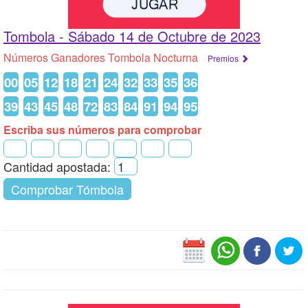
Tombola -
Sábado 14 de Octubre de 2023
Números Ganadores Tombola Nocturna
Premios
00
05
12
18
21
24
32
33
35
36
39
43
45
48
72
83
84
91
94
95
Escriba sus números para comprobar
Cantidad apostada:
Comprobar Tómbola