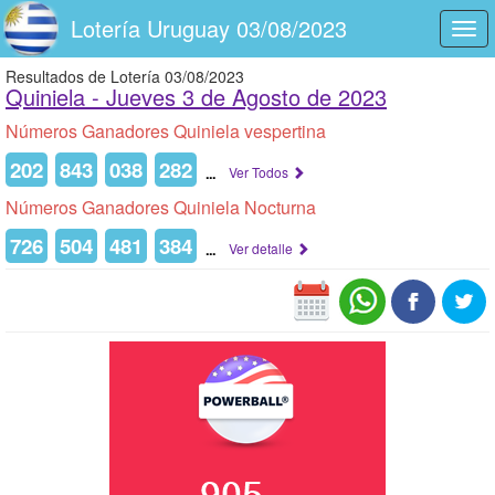
Lotería Uruguay 03/08/2023
Togg
navi
Resultados de Lotería 03/08/2023
Quiniela -
Jueves 3 de Agosto de 2023
Números Ganadores Quiniela vespertina
202
843
038
282
...
Ver Todos
Números Ganadores Quiniela Nocturna
726
504
481
384
...
Ver detalle